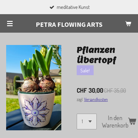
meditative Kunst
Zum
Hauptinhalt
PETRA FLOWING ARTS
springen
Pflanzen
Übertopf
Sale!
CHF 30,00
CHF 35,00
zzgl.
Versandkosten
In den
Warenkorb