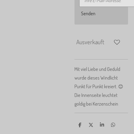
Senden
Ausverkauft
Mit viel Liebe und Geduld
wurde dieses Windlicht
Punkt für Punkt kreiert. 😊
Die Innenseite leuchtet
goldig bei Kerzenschein
T
T
T
T
e
e
e
e