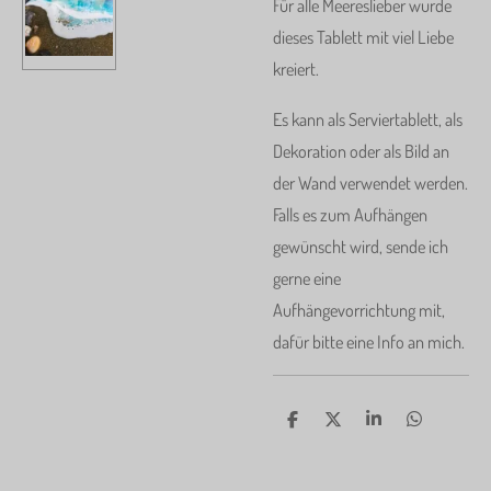
Für alle Meereslieber wurde
dieses Tablett mit viel Liebe
kreiert.
Es kann als Serviertablett, als
Dekoration oder als Bild an
der Wand verwendet werden.
Falls es zum Aufhängen
gewünscht wird, sende ich
gerne eine
Aufhängevorrichtung mit,
dafür bitte eine Info an mich.
T
T
T
T
e
e
e
e
i
i
i
i
l
l
l
l