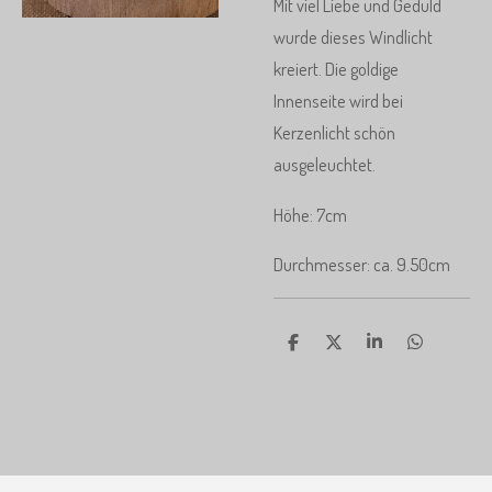
Mit viel Liebe und Geduld
wurde dieses Windlicht
kreiert. Die goldige
Innenseite wird bei
Kerzenlicht schön
ausgeleuchtet.
Höhe: 7cm
Durchmesser: ca. 9.50cm
T
T
T
T
e
e
e
e
i
i
i
i
l
l
l
l
e
e
e
e
n
n
n
n