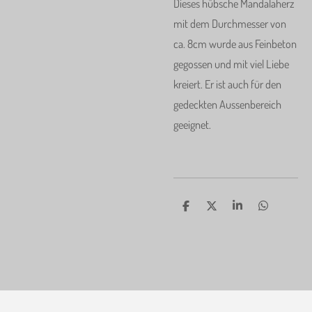
Dieses hübsche Mandalaherz
mit dem Durchmesser von
ca. 8cm wurde aus Feinbeton
gegossen und mit viel Liebe
kreiert. Er ist auch für den
gedeckten Aussenbereich
geeignet.
T
T
T
T
e
e
e
e
i
i
i
i
l
l
l
l
e
e
e
e
n
n
n
n